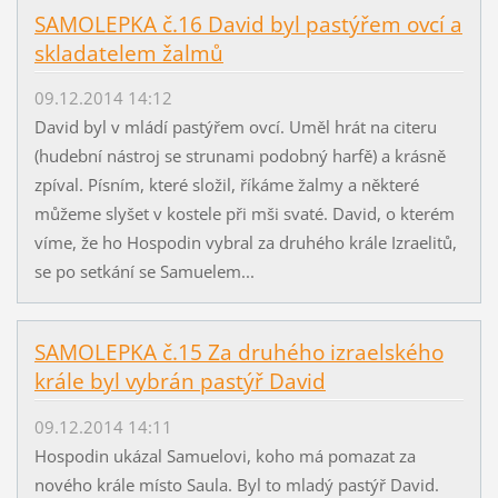
SAMOLEPKA č.16 David byl pastýřem ovcí a
skladatelem žalmů
09.12.2014 14:12
David byl v mládí pastýřem ovcí. Uměl hrát na citeru
(hudební nástroj se strunami podobný harfě) a krásně
zpíval. Písním, které složil, říkáme žalmy a některé
můžeme slyšet v kostele při mši svaté. David, o kterém
víme, že ho Hospodin vybral za druhého krále Izraelitů,
se po setkání se Samuelem...
SAMOLEPKA č.15 Za druhého izraelského
krále byl vybrán pastýř David
09.12.2014 14:11
Hospodin ukázal Samuelovi, koho má pomazat za
nového krále místo Saula. Byl to mladý pastýř David.