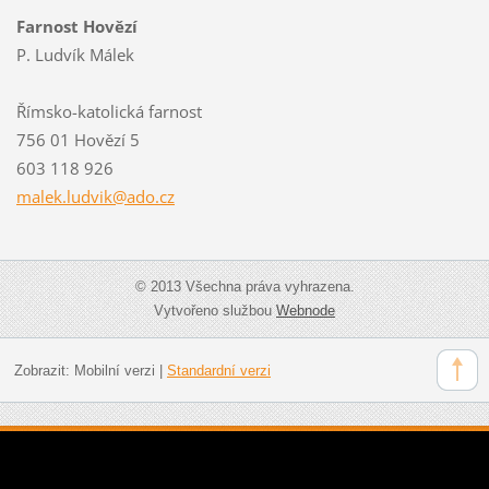
Farnost Hovězí
P. Ludvík Málek
Římsko-katolická farnost
756 01 Hovězí 5
603 118 926
malek.lu
dvik@ado
.cz
© 2013 Všechna práva vyhrazena.
Vytvořeno službou
Webnode
Zobrazit:
Mobilní verzi
|
Standardní verzi