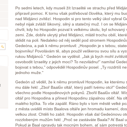
Po sedmi letech, kdy museli žít Izraelité ve strachu před Midj
připravil pomoc. K tornu však potřeboval člověka, který mu bu
nad Midjánci zvítězí. Hospodin si pro tento velký úkol vybra
nebyl nijak zvlášť šikovný, silný a statečný muž. I on se Midján
chvíli, kdy ho Hospodin pozval k velkému úkolu, byl schovaný 
zemi. Zde, dobře ukrytý před Midjánci, mlátil trochu obilí, kter
sklidit na poli. Nedaleko od něj seděl pod stromem Hospodinův
Gedeóna, a pak k němu promluvil: „Hospodin je s tebou, stat
bojovníku! Povolávám tě, abys použil veškerou svou sílu a vysv
rukou Midjánců." Gedeón se vyděsil. „Jak já bych mohl zvítězi
osvobodit Izraelity z jejich moci? To nezvládnu!" namítal Ged
bojovat s tebou," odpověděl Hospodinův posel. „Ty rozdrtíš nep
jednoho muže."
Gedeón už věděl, že k němu promluvil Hospodin, ke kterému se
t
mu dále řekl: „Zboř Baalův oltář, který patří tvému otci!" Ged
všechno podle Hospodinových pokynů. Zbořil Baalův oltář. Mís
oltář pro Hospodina a přinesl Hospodinu zápalnou oběť. Na olt
malého býčka. To vše zapálil. Ráno bylo v tom městě velké po
z města uviděli místo Baalova oltáře jen hromadu kamení, do
velkou zlost. Chtěli ho zabít. Hospodin však dal Gedeónovu ot
rozzlobeným mužům řekl: „Proč se zastáváte Baala? Ať Baal u
Pokud je Baal opravdu tak mocným bohem, ať sám potrestá to