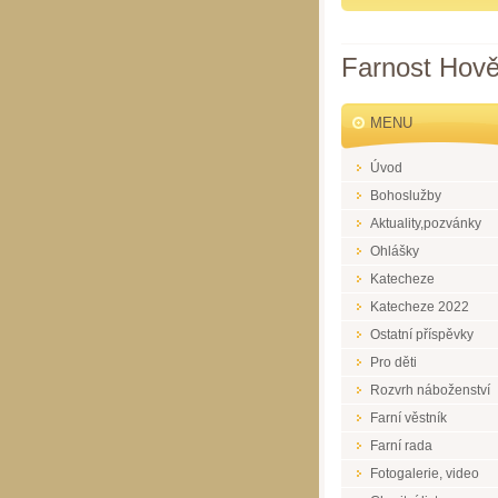
Farnost Hově
MENU
Úvod
Bohoslužby
Aktuality,pozvánky
Ohlášky
Katecheze
Katecheze 2022
Ostatní příspěvky
Pro děti
Rozvrh náboženství
Farní věstník
Farní rada
Fotogalerie, video