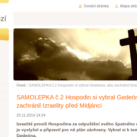
Úvodní stránka
Mapa str
zí
Úvod
|
SAMOLEPKA č.2 Hospodin si vybral Gedeóna, aby zachránil Izrael
SAMOLEPKA č.2 Hospodin si vybral Gedeón
zachránil Izraelity před Midjánci
25.11.2014 14:24
Izraelité prosili Hospodina za odpuštění svého špatného
je
vyslyšel a připravil pro ně plán záchrany. Vybral si k 
Gedeóna.