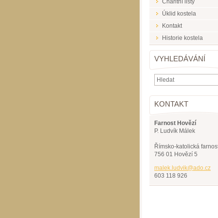
Charitní listy
Úklid kostela
Kontakt
Historie kostela
VYHLEDÁVÁNÍ
KONTAKT
Farnost Hovězí
P. Ludvík Málek
Římsko-katolická farnos
756 01 Hovězí 5
malek.lu
dvik@ado
.cz
603 118 926