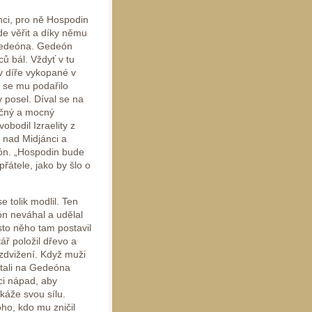
ánci, pro ně Hospodin
de věřit a díky němu
l Gedeóna. Gedeón
ců bál. Vždyť v tu
v díře vykopané v
é se mu podařilo
 posel. Díval se na
ečný a mocný
obodil Izraelity z
t nad Midjánci a
eón. „Hospodin bude
řátele, jako by šlo o
 tolik modlil. Ten
eón neváhal a udělal
to něho tam postavil
ář položil dřevo a
zdvižení. Když muži
stali na Gedeóna
ci nápad, aby
káže svou sílu.
ho, kdo mu zničil