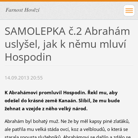
Farnost Hovězí
SAMOLEPKA č.2 Abrahám
uslyšel, jak k němu mluví
Hospodin
14.09.2013 20:55
K Abrahámovi promluvil Hospodin. Řekl mu, aby
odešel do krásné země
Kanaán. Slíbil, že mu bude
žehnat a vzejde z něho velký národ.
Abrahám byl bohatý muž. Ne že by měl kapsy piné zlaťáků,
ale patřila mu velká stáda ovcí, koz a velbloudů, o která se
starala spousta služebníků. Abrahámovi se dařilo a zdálo se,