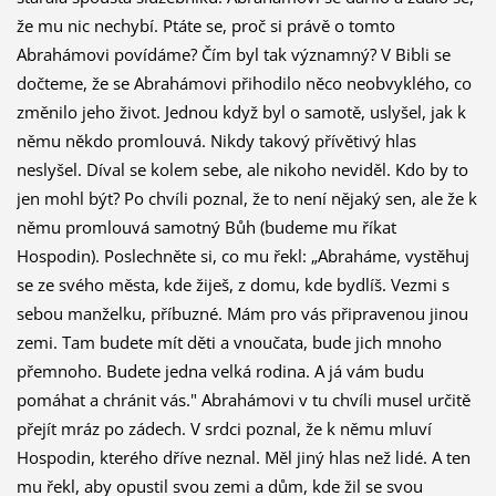
že mu nic nechybí. Ptáte se, proč si právě o tomto
Abrahámovi povídáme? Čím byl tak významný? V Bibli se
dočteme, že se Abrahámovi přihodilo něco neobvyklého, co
změnilo jeho život. Jed­nou když byl o samotě, uslyšel, jak k
němu někdo promlouvá. Nikdy takový přívětivý hlas
neslyšel. Díval se kolem sebe, ale nikoho neviděl. Kdo by to
jen mohl být? Po chvíli poznal, že to není nějaký sen, ale že k
němu pro­mlouvá samotný Bůh (budeme mu říkat
Hospodin). Poslechněte si, co mu řekl: „Abraháme, vystěhuj
se ze svého města, kde žiješ, z domu, kde bydlíš. Vezmi s
sebou manželku, příbuzné. Mám pro vás připravenou jinou
zemi. Tam budete mít děti a vnoučata, bude jich mnoho
přemnoho. Budete jedna velká rodina. A já vám budu
pomáhat a chránit vás." Abrahámovi v tu chvíli musel určitě
přejít mráz po zádech. V srdci poznal, že k němu mluví
Hospo­din, kterého dříve neznal. Měl jiný hlas než lidé. A ten
mu řekl, aby opustil svou zemi a dům, kde žil se svou