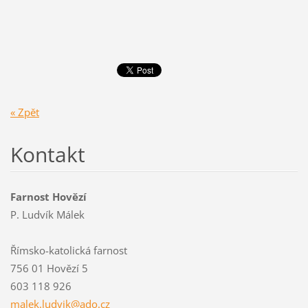
« Zpět
Kontakt
Farnost Hovězí
P. Ludvík Málek
Římsko-katolická farnost
756 01 Hovězí 5
603 118 926
malek.lu
dvik@ado
.cz