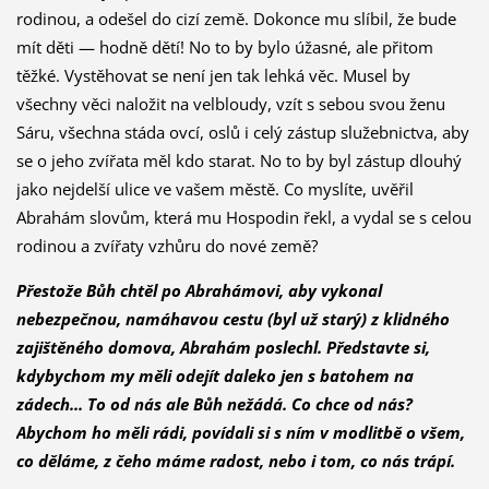
rodinou, a odešel do cizí země. Dokonce mu slíbil, že bude
mít děti — hodně dětí! No to by bylo úžasné, ale přitom
těžké. Vystěhovat se není jen tak lehká věc. Musel by
všechny věci naložit na velbloudy, vzít s sebou svou ženu
Sáru, všechna stáda ovcí, oslů i celý zástup služebnictva, aby
se o jeho zvířata měl kdo starat. No to by byl zástup dlou­hý
jako nejdelší ulice ve vašem městě. Co myslíte, uvěřil
Abrahám slovům, která mu Hospodin řekl, a vydal se s celou
rodinou a zvířaty vzhůru do nové země?
Přestože Bůh chtěl po Abrahámovi, aby vykonal
nebezpečnou, namáha­vou cestu (byl už starý) z klidného
zajištěného domova, Abrahám poslechl. Představte si,
kdybychom my měli odejít daleko jen s batohem na
zádech... To od nás ale Bůh nežádá. Co chce od nás?
Abychom ho měli rádi, povídali si s ním v modlitbě o všem,
co děláme, z čeho máme radost, nebo i tom, co nás trápí.