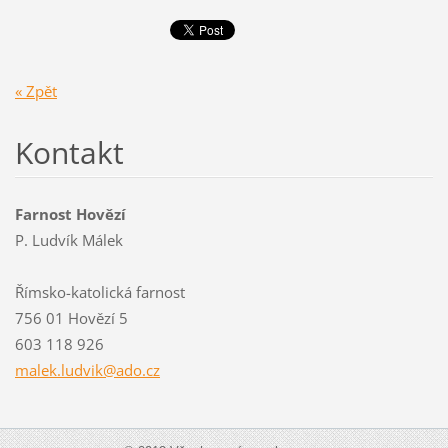
« Zpět
Kontakt
Farnost Hovězí
P. Ludvík Málek
Římsko-katolická farnost
756 01 Hovězí 5
603 118 926
malek.lu
dvik@ado
.cz