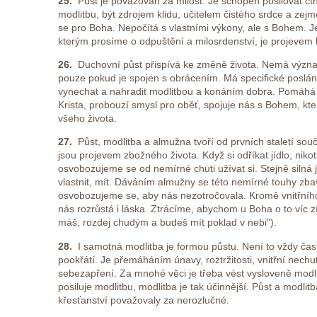
25.
Půst je považován za milost. Je schopen posilovat ct
modlitbu, být zdrojem klidu, učitelem čistého srdce a ze
se pro Boha. Nepočítá s vlastními výkony, ale s Bohem. 
kterým prosíme o odpuštění a milosrdenství, je projevem l
26.
Duchovní půst přispívá ke změně života. Nemá význ
pouze pokud je spojen s obrácením. Má specifické poslání,
vynechat a nahradit modlitbou a konáním dobra. Pomáhá 
Krista, probouzí smysl pro oběť, spojuje nás s Bohem, k
všeho života.
27.
Půst, modlitba a almužna tvoří od prvních staletí sou
jsou projevem zbožného života. Když si odříkat jídlo, nikotin
osvobozujeme se od nemírné chuti užívat si. Stejně silná 
vlastnit, mít. Dáváním almužny se této nemírné touhy zb
osvobozujeme se, aby nás nezotročovala. Kromě vnitřníh
nás rozrůstá i láska. Ztrácíme, abychom u Boha o to víc zí
máš, rozdej chudým a budeš mít poklad v nebi").
28.
I samotná modlitba je formou půstu. Není to vždy ča
pookřátí. Je přemáháním únavy, roztržitosti, vnitřní nechu
sebezapření. Za mnohé věci je třeba vést vysloveně modl
posiluje modlitbu, modlitba je tak účinnější. Půst a modli
křesťanství považovaly za nerozlučné.