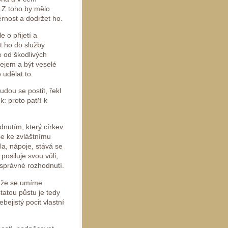
i. Z toho by mělo
ěrnost a dodržet ho.
 o přijetí a
t ho do služby
e od škodlivých
lejem a být veselé
 udělat to.
udou se postit, řekl
k: proto patří k
nutím, který církev
še ke zvláštnímu
a, nápoje, stává se
siluje svou vůli,
 správné rozhodnutí.
, že se umíme
tatou půstu je tedy
bejistý pocit vlastní