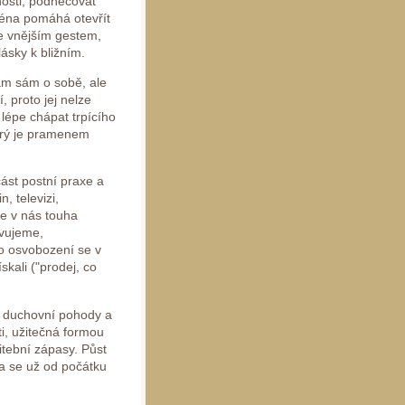
nosti, podněcovat
jména pomáhá otevřít
Je vnějším gestem,
ásky k bližním.
am sám o sobě, ale
 proto jej nelze
lépe chápat trpícího
terý je pramenem
část postní praxe a
, televizi,
je v nás touha
avujeme,
o osvobození se v
skali ("prodej, co
s duchovní pohody a
ti, užitečná formou
itební zápasy. Půst
tba se už od počátku