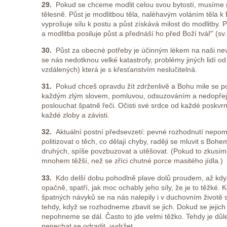
29.
Pokud se chceme modlit celou svou bytostí, musíme mo
tělesně. Půst je modlitbou těla, naléhavým voláním těla k
vyprošuje sílu k postu a půst získává milost do modlitby. P
a modlitba posiluje půst a přednáší ho před Boží tvář" (sv
30.
Půst za obecné potřeby je účinným lékem na naši nev
se nás nedotknou velké katastrofy, problémy jiných lidí od
vzdálených) která je s křesťanstvím neslučitelná.
31.
Pokud chceš opravdu žít zdrženlivě a Bohu mile se po
každým zlým slovem, pomluvou, odsuzováním a nedopřej
poslouchat špatně řeči. Očisti své srdce od každé poskvrn
každé zloby a závisti.
32.
Aktuální postní předsevzetí: pevné rozhodnutí nepom
politizovat o těch, co dělají chyby, raději se mluvit s Bohe
druhých, spíše povzbuzovat a utěšovat. (Pokud to zkusíme,
mnohem těžší, než se zříci chutné porce masitého jídla.)
33.
Kdo delší dobu pohodlně plave dolů proudem, až kdy
opačně, spatří, jak moc ochably jeho síly, že je to těžké. K
špatných návyků se na nás nalepily i v duchovním životě
tehdy, když se rozhodneme zbavit se jich. Dokud se jejic
nepohneme se dál. Často to jde velmi těžko. Tehdy je důle
nenechat se odradit, vydržet.