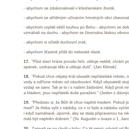
- abychom se zdokonalovali v křesťanském životě,
- abychom se střídmým užíváním hmotných věcí zbavovali
- abychom vzpláli větší touhou po Bohu - abychom se dob
vzmáhali na duchu - abychom se činorodou láskou věnoval
- abychom si očistili duchovní zrak,
- abychom šťastně přišli do nebeské vlasti.
17.
"Půst staví hráze proudu řeči, utišuje neklid, chrání p
spánek, uzdravuje tělo a utišuje duši". (Jan Klimak)
18.
"Pokud chce nějaký král obsadit nepřátelské město, 
vody a odřízne město od zásobování. Když obyvatelé stoj
vzdají se sami. Tak je to i s našimi žádostmi. Když proti
a hladem, jsou nepřátelé duše poraženi." (Jeden z dávný
19.
"Představ si, že Bůh tě chce naplnit medem. Pokud js
med? Je třeba vylít z nádoby, co v ní bylo a nádobu vyčistit.
i když namáhavě, úporně, aby se stala připravenou na něco
máš být naplněn dobrem." (Sv. Augustin v úvaze o 1. Jano
20.
Zamysli se na chvíli v tichu: Co tě nejvíc odvádí od 