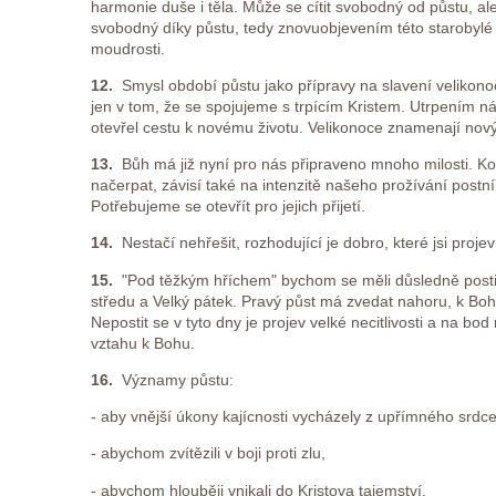
harmonie duše i těla. Může se cítit svobodný od půstu, al
svobodný díky půstu, tedy znovuobjevením této starobylé 
moudrosti.
12.
Smysl období půstu jako přípravy na slavení velikono
jen v tom, že se spojujeme s trpícím Kristem. Utrpením ná
otevřel cestu k novému životu. Velikonoce znamenají nový
13.
Bůh má již nyní pro nás připraveno mnoho milosti. K
načerpat, závisí také na intenzitě našeho prožívání postn
Potřebujeme se otevřít pro jejich přijetí.
14.
Nestačí nehřešit, rozhodující je dobro, které jsi projevi
15.
"Pod těžkým hříchem" bychom se měli důsledně posti
středu a Velký pátek. Pravý půst má zvedat nahoru, k Boh
Nepostit se v tyto dny je projev velké necitlivosti a na bo
vztahu k Bohu.
16.
Významy půstu:
- aby vnější úkony kajícnosti vycházely z upřímného srdce
- abychom zvítězili v boji proti zlu,
- abychom hlouběji vnikali do Kristova tajemství,