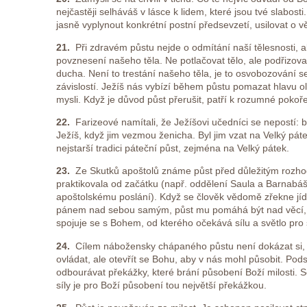
nejčastěji selháváš v lásce k lidem, které jsou tvé slabost
jasně vyplynout konkrétní postní předsevzetí, usilovat o v
21.
Při zdravém půstu nejde o odmítání naší tělesnosti, ale
povznesení našeho těla. Ne potlačovat tělo, ale podřizova
ducha. Není to trestání našeho těla, je to osvobozování s
závislostí. Ježíš nás vybízí během půstu pomazat hlavu o
mysli. Když je důvod půst přerušit, patří k rozumné pokoře
22.
Farizeové namítali, že Ježíšovi učedníci se nepostí: b
Ježíš, když jim vezmou ženicha. Byl jim vzat na Velký páte
nejstarší tradici páteční půst, zejména na Velký pátek.
23.
Ze Skutků apoštolů známe půst před důležitým rozhod
praktikovala od začátku (např. oddělení Saula a Barnabá
apoštolskému poslání). Když se člověk vědomě zřekne jídl
pánem nad sebou samým, půst mu pomáhá být nad věcí, po
spojuje se s Bohem, od kterého očekává sílu a světlo pro
24.
Cílem nábožensky chápaného půstu není dokázat si
ovládat, ale otevřít se Bohu, aby v nás mohl působit. Pods
odbourávat překážky, které brání působení Boží milosti. Se
síly je pro Boží působení tou největší překážkou.