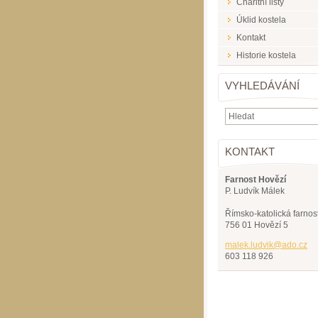
Charitní listy
Úklid kostela
Kontakt
Historie kostela
VYHLEDÁVÁNÍ
KONTAKT
Farnost Hovězí
P. Ludvík Málek
Římsko-katolická farnos
756 01 Hovězí 5
malek.lu
dvik@ado
.cz
603 118 926