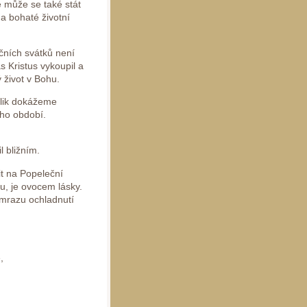
e může se také stát
a bohaté životní
čních svátků není
s Kristus vykoupil a
 život v Bohu.
olik dokážeme
ího období.
l bližním.
t na Popeleční
u, je ovocem lásky.
d mrazu ochladnutí
,