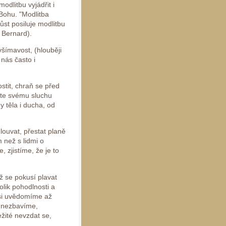
dlitbu vyjádřit i
 Bohu. "Modlitba
ůst posiluje modlitbu
. Bernard).
šímavost, (hlouběji
 nás často i
stit, chraň se před
te svému sluchu
y těla i ducha, od
louvat, přestat planě
m než s lidmi o
 zjistíme, že je to
ž se pokusí plavat
olik pohodlnosti a
 si uvědomíme až
h nezbavíme,
žité nevzdat se,