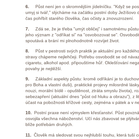
6.
Půst není jen o skromnějším jídelníčku. "Když se pos
umyj si tvář," slýcháme na začátku postní doby Ježíšovo 
čas pohřbít starého člověka, čas očisty a znovuzrození.
7.
Zdá se, že je třeba "umýt obličej" i samotnému půst
jeho význam z "odříkat si" na "osvobozovat se". Osvobodi
spoutává a brání mi plnohodnotně rozvíjet život.
8.
Půst v pestrosti svých praktik je aktuální pro každé
stravy chápeme nejlehčeji. Potřebu osvobodit se od návazn
cigaretu, alkohol apod. připouštíme hůř. Oklešťování negat
povahy je nejtěžší.
9.
Základní aspekty půstu: kromě odříkání je to duchovn
pro Boha a vlastní duši), praktické projevy milosrdné lá
nouzi, morální bídě - opuštěnost, ztráta smyslu života), r
sebezapření (aktuální dnes "půst od hluku a obrazu"), z li
účast na pobožnosti křížové cesty, zejména v pátek a v ne
10.
Postní praxe není výmyslem křesťanství. Půst povzná
osvojila všechna náboženství. Učí nás zbavovat se plýtván
blíže potřebám druhých.
11.
Člověk má sledovat svou nejhlubší touhu, která tuší c