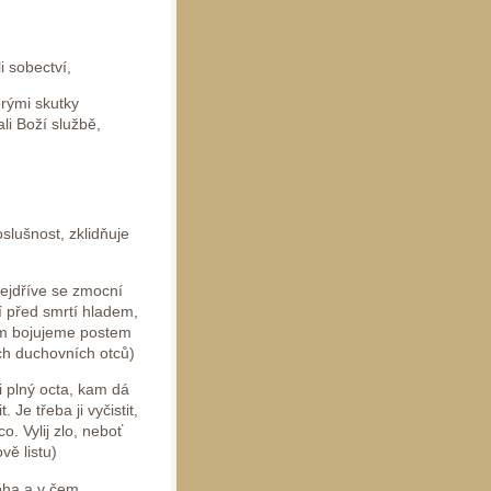
 sobectví,
rými skutky
i Boží službě,
oslušnost, zklidňuje
nejdříve se zmocní
í před smrtí hladem,
 nim bojujeme postem
ch duchovních otců)
i plný octa, kam dá
 Je třeba ji vyčistit,
. Vylij zlo, neboť
vě listu)
Boha a v čem