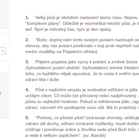
1.
Velký půst je obdobím zastavení laviny času. Nejsou 
"komplexní plány". Důležité je nezmeškat letošní půst, je t
teď. Nyní je milostivý čas, nyní je den spásy.
2.
"Bože, dopřej nám tímto svatým postem nastoupit c
obnovy, aby nás pokání posilovalo v boji proti nepříteli na
mešní modlitby na Popeleční středu)
3.
Přijetím popelce jako výzvy k pokání a změně života
čtyřicetidenní postní období: čtyřicetidenní trénink hledán
toho, co každého nějak spoutává. Je to cesta k vnitřní svo
zdraví těla i duše.
4.
Půst v nejširším smyslu je svobodné odříkání si jídl
t
určitým cílem. Cíl může být přirozený nebo nadpřirozený 
půstu tu nejhlubší hodnotu. Pokud si odřekneme jídlo, ciga
zdraví, zároveň tím posilujeme svou vůli. Má to praktický
5.
"Podívej, co působí půst! Uzdravuje choroby, očišťu
zahání zlé duchy, odhání zvrácené myšlenky, mysli dodává
očišťuje i posvěcuje srdce a člověka vede před Boží trůn. 
a vede k velkým úspěchem". (sv. Atanáš)