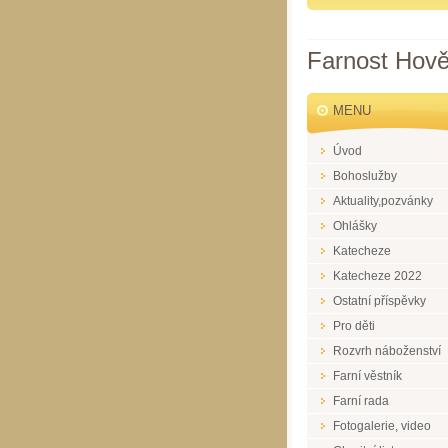
Farnost Hově
MENU
Úvod
Bohoslužby
Aktuality,pozvánky
Ohlášky
Katecheze
Katecheze 2022
Ostatní příspěvky
Pro děti
Rozvrh náboženství
Farní věstník
Farní rada
Fotogalerie, video