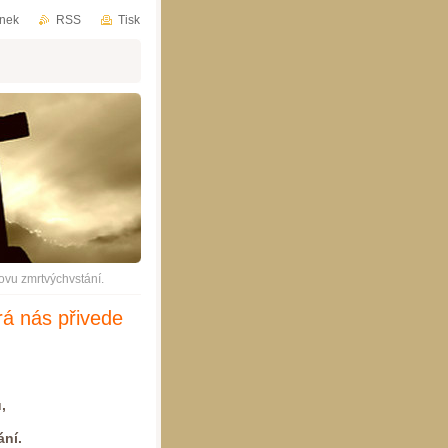
ánek
RSS
Tisk
šovu zmrtvýchvstání.
rá nás přivede
,
ání.