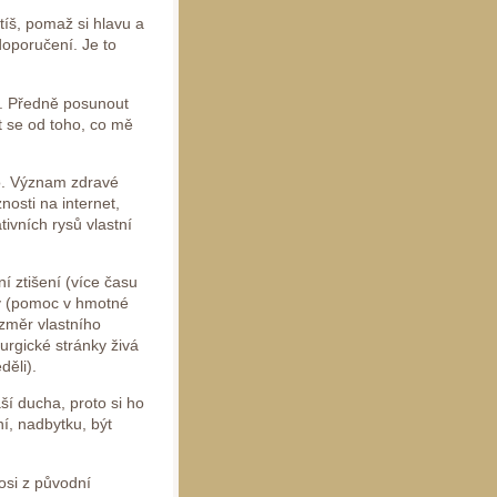
tíš, pomaž si hlavu a
doporučení. Je to
u. Předně posunout
t se od toho, co mě
ho. Význam zdravé
osti na internet,
ivních rysů vlastní
í ztišení (více času
sky (pomoc v hmotné
ozměr vlastního
turgické stránky živá
děli).
ší ducha, proto si ho
í, nadbytku, být
osi z původní