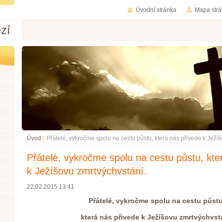
Úvodní stránka
Mapa str
zí
Úvod
|
Přátelé, vykročme spolu na cestu půstu, která nás přivede k Ježí
Přátelé, vykročme spolu na cestu půstu, kte
k Ježíšovu zmrtvýchvstání.
22.02.2015 13:41
Přátelé, vykročme spolu na cestu půstu
která nás přivede k Ježíšovu zmrtvýchvst