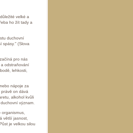
důležité velké a
řeba ho žít tady a
estu duchovní
ší spásy." (Slova
 začíná pro nás
í a odstraňování
bodě, lehkosti,
a nebo nápoje za
- právě on dává
retu, alkohol kvůli
 i duchovní význam.
je organismus,
 větší jasnost,
Půst je velkou silou