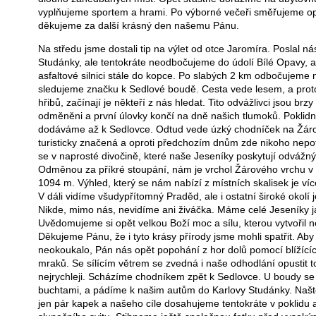
vyplňujeme sportem a hrami. Po výborné večeři směřujeme op
děkujeme za další krásný den našemu Pánu.
Na středu jsme dostali tip na výlet od otce Jaromíra. Poslal ná
Studánky, ale tentokráte neodbočujeme do údolí Bílé Opavy, 
asfaltové silnici stále do kopce. Po slabých 2 km odbočujeme n
sledujeme značku k Sedlové boudě. Cesta vede lesem, a proto
hřibů, začínají je někteří z nás hledat. Tito odvážlivci jsou brz
odměněni a první úlovky končí na dně našich tlumoků. Poklid
dodáváme až k Sedlovce. Odtud vede úzký chodníček na Žáro
turisticky značená a oproti předchozím dnům zde nikoho nep
se v naprosté divočině, které naše Jeseníky poskytují odvážný
Odměnou za příkré stoupání, nám je vrchol Žárového vrchu 
1094 m. Výhled, který se nám nabízí z místních skalisek je ví
V dáli vidíme všudypřítomný Praděd, ale i ostatní široké okolí j
Nikde, mimo nás, nevidíme ani živáčka. Máme celé Jeseníky ja
Uvědomujeme si opět velkou Boží moc a sílu, kterou vytvořil 
Děkujeme Pánu, že i tyto krásy přírody jsme mohli spatřit. Aby
neokoukalo, Pán nás opět popohání z hor dolů pomocí blížící
mraků. Se sílícím větrem se zvedná i naše odhodlání opustit t
nejrychleji. Scházíme chodníkem zpět k Sedlovce. U boudy se
buchtami, a pádíme k našim autům do Karlovy Studánky. Naště
jen pár kapek a našeho cíle dosahujeme tentokráte v poklidu