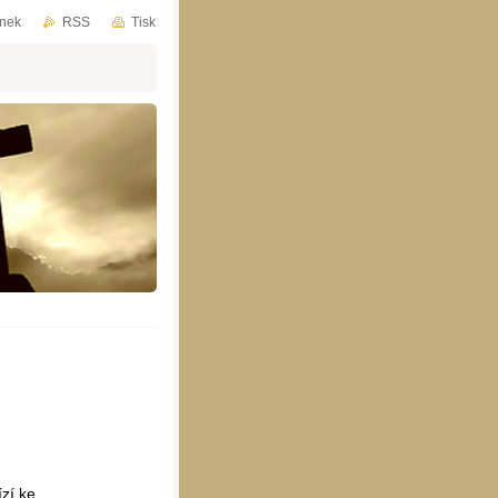
ánek
RSS
Tisk
zí ke