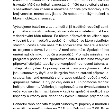
travnaté hřiště na fotbal, samostatné hřiště na volejbal s připr
s basketbalovým košem a ohrazené ohniště pro táboráky. Uby
kraji vesnice, máme tedy jistotu, že nebudeme nikým rušeni,
hlukem obtěžovat sousedy.
Vybalujeme batožinu z aut, a hoši si již tradičně rozdělují sa
jim trošku volnosti, uvidíme, jak se taktické rozdělení míst ke 
v dodržování řádu tábora. Po těchto přípravách se všichni sp
v jídelně k první večeři a společné motlitbě, ve které vyjadřu
šťastnou cestu a celé naše milé společenství. Večeře je tradič
to, co jsme si dovezli z domu. A není toho málo. Spokojeně h
umění našich milých rodičů a prarodičů. Pro naše ministranty 
program v podobě her, sportovních aktivit a finálního zabydlo
připravují všelijaké tabulky pro kompletní hodnocení tábora, a 
zítřejší slunný den. Připravují také skupiny pro vykonávání s
jsou ustanoveny čtyři, a to liturgická /má na starosti přípravu a
svatou/, kuchyně /pomáhá s přípravou snídaně, obědů a veče
/připravuje zábavu a hry po celý den/ a PTP /pomocné technic
hoši pro všechno/ Večerka je naplánována na dvaadvacátou h
večerkou se všichni scházíme v kapli ke společné motlitbě a 
úspěšný a krásný den. Večer pak rychle usínáme příjemně un
Pondělní ráno nás vítá teplými slunečnými paprsky a modrou 
rozcvička je naplánována na 7.15, budíček tedy na 7.00. Roz