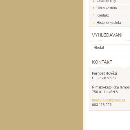
Charitní listy
Úklid kostela
Kontakt
Historie kostela
VYHLEDÁVÁNÍ
KONTAKT
Farnost Hovězí
P. Ludvík Málek
Římsko-katolická farnos
756 01 Hovězí 5
malek.lu
dvik@ado
.cz
603 118 926