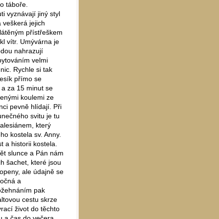
o táboře.
 vyznávají jiný styl
 veškerá jejich
plátěným přístřeškem
kl vítr. Umývárna je
odou nahrazují
bytováním velmi
ic. Rychle si tak
lesík přímo se
e a za 15 minut se
venými koulemi ze
ci pevně hlídají. Při
nečného svitu je tu
alesiánem, který
ho kostela sv. Anny.
a historii kostela.
opět slunce a Pán nám
h šachet, které jsou
topeny, ale údajně se
ročná a
požehnáním pak
ltovou cestu skrze
ací život do těchto
u a čas do večera