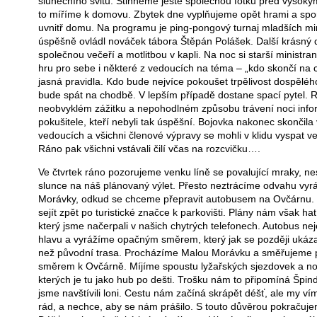
slunečního svitu. Stihneme ještě společnou fotku před vysok
to míříme k domovu. Zbytek dne vyplňujeme opět hrami a spo
uvnitř domu. Na programu je ping-pongový turnaj mladších min
úspěšně ovládl nováček tábora Štěpán Polášek. Další krásný
společnou večeří a motlitbou v kapli. Na noc si starší ministrant
hru pro sebe i některé z vedoucích na téma – „kdo skončí na
jasná pravidla. Kdo bude nejvíce pokoušet trpělivost dospěléh
bude spát na chodbě. V lepším případě dostane spací pytel. 
neobvyklém zážitku a nepohodlném způsobu trávení noci info
pokušitele, kteří nebyli tak úspěšní. Bojovka nakonec skončila
vedoucích a všichni členové výpravy se mohli v klidu vyspat ve
Ráno pak všichni vstávali čilí včas na rozcvičku….
Ve čtvrtek ráno pozorujeme venku líně se povalující mraky, ne
slunce na náš plánovaný výlet. Přesto neztrácíme odvahu vyr
Morávky, odkud se chceme přepravit autobusem na Ovčárnu. 
sejít zpět po turistické značce k parkovišti. Plány nám však hat
který jsme načerpali v našich chytrých telefonech. Autobus n
hlavu a vyrážíme opačným směrem, který jak se později ukázalo
než původní trasa. Procházíme Malou Morávku a směřujeme
směrem k Ovčárně. Míjíme spoustu lyžařských sjezdovek a n
kterých je tu jako hub po dešti. Trošku nám to připomíná Špin
jsme navštívili loni. Cestu nám začíná skrápět déšť, ale my v
rád, a nechce, aby se nám prášilo. S touto důvěrou pokračujem