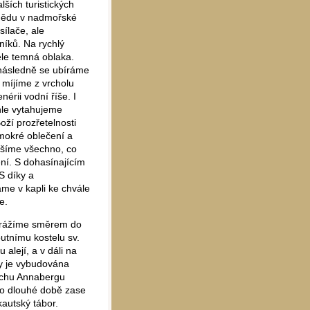
ších turistických
adědu v nadmořské
ílače, ale
íků. Na rychlý
le temná oblaka.
 následně se ubíráme
 míjíme z vrcholu
érii vodní říše. I
hle vytahujeme
ží prozřetelnosti
mokré oblečení a
ušíme všechno, co
ní. S dohasínajícím
S díky a
me v kapli ke chvále
e.
vyrážíme směrem do
tnímu kostelu sv.
lejí, a v dáli na
y je vybudována
vrchu Annabergu
 po dlouhé době zase
kautský tábor.