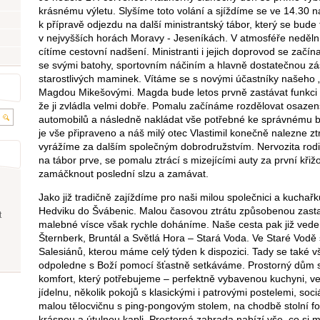
krásnému výletu. Slyšíme toto volání a sjíždíme se ve 14.30 n
k přípravě odjezdu na další ministrantský tábor, který se bude
v nejvyšších horách Moravy - Jeseníkách. V atmosféře neděl
cítíme cestovní nadšení. Ministranti i jejich doprovod se začí
se svými batohy, sportovním náčiním a hlavně dostatečnou z
starostlivých maminek. Vítáme se s novými účastníky našeho 
Magdou Mikešovými. Magda bude letos prvně zastávat funkci 
že ji zvládla velmi dobře. Pomalu začínáme rozdělovat osazen
automobilů a následně nakládat vše potřebné ke správnému b
je vše připraveno a náš milý otec Vlastimil konečně nalezne zt
vyrážíme za dalším společným dobrodružstvím. Nervozita rodič
na tábor prve, se pomalu ztrácí s mizejícími auty za první křiž
zamáčknout poslední slzu a zamávat.
Jako již tradičně zajíždíme pro naši milou společnici a kuchař
Hedviku do Švábenic. Malou časovou ztrátu způsobenou zasta
t
malebné vísce však rychle doháníme. Naše cesta pak již ved
Šternberk, Bruntál a Světlá Hora – Stará Voda. Ve Staré Vodě
Salesiánů, kterou máme celý týden k dispozici. Tady se také v
odpoledne s Boží pomocí šťastně setkáváme. Prostorný dům 
komfort, který potřebujeme – perfektně vybavenou kuchyni, v
jídelnu, několik pokojů s klasickými i patrovými postelemi, sociá
malou tělocvičnu s ping-pongovým stolem, na chodbě stolní fo
krásnou a útulnou kapli. Prostorná zahrada nabízí vše, co si