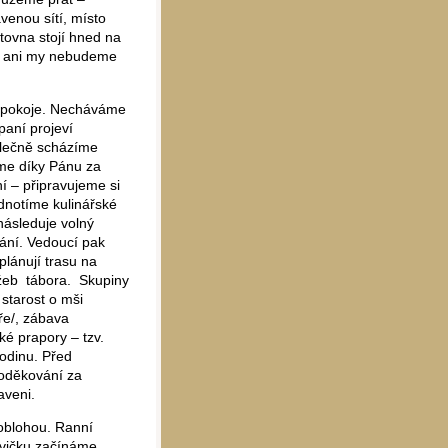
avenou sítí, místo
tovna stojí hned na
 a ani my nebudeme
mi pokoje. Necháváme
spaní projeví
olečně scházíme
jeme díky Pánu za
ní – připravujeme si
odnotíme kulinářské
následuje volný
vání. Vedoucí pak
plánují trasu na
lužeb tábora. Skupiny
 starost o mši
ře/, zábava
ké prapory – tzv.
odinu. Před
poděkování za
aveni.
oblohou. Ranní
cvičku začínáme