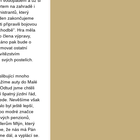
ým vodopádem a už si
rtem na zahradě i
istrantů, který
 den zakončujeme
i připravili bojovou
 chodbě“. Hra měla
o člena výpravy,
Ráno pak bude o
rmovat ostatní
 vítězstvím
 svých postelích.
slibující mnoho
ážíme auty do Malé
Odtud jsme chtěli
í špatný jízdní řád,
ejede. Nevěšíme však
 byl ještě lepší,
 po modré značce
ových penzionů,
dlerům Mlýn, který
íme, že nás má Pán
e dál, a vyplácí se.