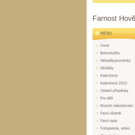
Farnost Hově
MENU
Úvod
Bohoslužby
Aktuality,pozvánky
Ohlášky
Katecheze
Katecheze 2022
Ostatní příspěvky
Pro děti
Rozvrh náboženství
Farní věstník
Farní rada
Fotogalerie, video