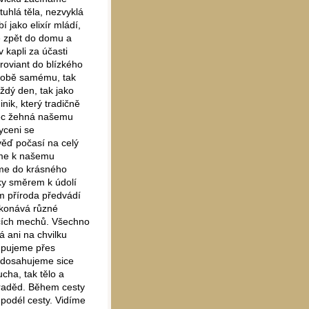
uhlá těla, nezvyklá
 jako elixír mládí,
e zpět do domu a
 kapli za účasti
roviant do blízkého
k sobě samému, tak
ždý den, tak jako
nik, který tradičně
tec žehná našemu
yceni se
věď počasí na celý
íme k našemu
eme do krásného
ky směrem k údolí
m příroda předvádí
řekonává různé
ucích mechů. Všechno
 ani na chvilku
tupujeme přes
y dosahujeme sice
cha, tak tělo a
Praděd. Během cesty
podél cesty. Vidíme