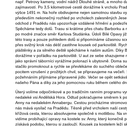
např. Petrovy kameny, vodní nádrž Dlouhé stráně, a mnoho dal
zajímavostí. Po 3,5 kilometrové cestě dorážíme k vrcholu Pr
výšce 1491 m. Na hoře obdivujeme nejen samotnou stavbu vys
především nekonečný rozhled po vrcholech zalesněných Jesen
odchod z Pradědu nás upozorňuje vzdálené hřmění a podezře
Spěcháme tedy dolů. Trasu si krátíme přes chatu Barborku a
po modré značce směr Karlova Studánka. Údolí Bílé Opavy již
této trasy a pouze pohledem dolů si připomínáme úžasnou scen
přes svižný krok nás déšť zastihne kousek od parkoviště. Ryc
pláštěnky a za silného deště spěcháme k našim autům. Díky Bo
dorážíme v pořádku na parkoviště. U aut ze sebe shazujeme 
jako správní táborníci vyrážíme polonazí k ubytovně. Doma s
stačilo promoknout a rychle se převlékáme do suchého obleče
pocitem vzrušení z prožitých chvil, se připravujeme na večeři. 
požehnáním přijímáme připravené jídlo. Večer se opět setkává
našeho Pána a díky za jeho pomocnou ruku během celého dn
Úterý volíme odpočinkové a po tradičním ranním programu 
nedaleké vsi Andělská Hora. Odtud pokračujeme směrem k pou
Anny na nedalekém Annabergu. Cestou procházíme stromovou a
nás mává vysílač na Pradědu. Těsně před vrcholem naší cest
křížová cesta, kterou absolvujeme společně s motlitbou. Na 
vidíme probíhající opravy na kostele sv. Anny, který konečně
získává podobu, kterou si zaslouží. Kousek za kostelem leží s