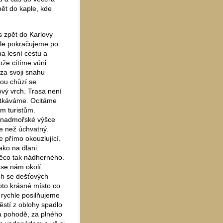
ět do kaple, kde
s zpět do Karlovy
ale pokračujeme po
a lesní cestu a
že cítíme vůni
y za svoji snahu
nou chůzí se
vý vrch. Trasa není
otkáváme. Ocitáme
m turistům.
v nadmořské výšce
ce než úchvatný.
e přímo okouzlující.
ko na dlani.
něco tak nádherného.
 se nám okolí
ch se dešťových
oto krásné místo co
 rychle posilňujeme
stí z oblohy spadlo
 a pohodě, za plného