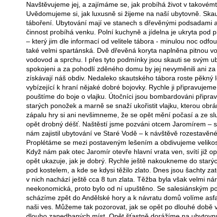
Navštěvujeme jej, a zajímáme se, jak probíhá život v takovémt
Uvědomujeme si, jak luxusně si žijeme na naší ubytovně. Skauti
táboření. Ubytování mají ve stanech s dřevěnými podsadami a
činnost probíhá venku. Polní kuchyně a jídelna je ukryta pod 
– který jim dle informací od velitele tábora - minulou noc odfou
také velmi spartánská. Dvě dřevěná koryta naplněna pitnou v
vodovod a sprchu. I přes tyto podmínky jsou skauti se svým u
spokojeni a za pohodlí zděného domu by jej nevyměnili ani za n
získávají náš obdiv. Nedaleko skautského tábora roste pěkný 
vybízející k hraní nějaké dobré bojovky. Rychle ji připravujem
pouštíme do boje o vlajku. Útočníci jsou bombardováni připra
starých ponožek a marně se snaží ukořistit vlajku, kterou obrán
zápalu hry si ani nevšimneme, že se opět mění počasí a ze slu
opět drobný déšť. Naštěstí jsme pozváni otcem Jaromírem – s
nám zajistil ubytování ve Staré Vodě – k návštěvě rozestavěné
Proplétáme se mezi postaveným lešením a obdivujeme velikost 
Když nám pak otec Jaromír otevře hlavní vrata ven, svítí již 
opět ukazuje, jak je dobrý. Rychle ještě nakoukneme do starýc
pod kostelem, a kde se kdysi těžilo zlato. Dnes jsou šachty za
v nich nachází ještě cca 8 tun zlata. Těžba byla však velmi ná
neekonomická, proto bylo od ní upuštěno. Se salesiánským 
scházíme zpět do Andělské hory a k návratu domů volíme asfa
naši ves. Můžeme tak pozorovat, jak se opět po dlouhé době vr
dlouho zanedbaných míst. Opět šťastně dorážíme na ubytovn