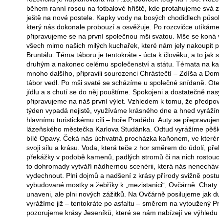
během ranní rosou na fotbalové hřiště, kde protahujeme svá zt
ještě na nové postele. Kapky vody na bosých chodidlech působí
který nás dokonale probouzí a osvěžuje. Po rozcvičce utíkám
připravujeme se na první společnou mši svatou. Mše se koná v
všech mimo našich milých kuchařek, které nám jely nakoupit p
Bruntálu. Téma táboru je tentokráte - úcta k člověku, a to ja
druhým a nakonec celému společenství a státu. Témata na ka
mnoho dalšího, připravili sourozenci Chrástečtí – Zdíša a Domi
tábor vedl. Po mši svaté se scházíme u společné snídaně. O
jídlu a s chutí se do něj pouštíme. Spokojeni a dostatečně nas
připravujeme na náš první výlet. Vzhledem k tomu, že předpo
týden vypadá nejistě, využíváme krásného dne a hned vyráž
hlavnímu turistickému cíli – hoře Pradědu. Auty se přepravuj
lázeňského městečka Karlova Studánka. Odtud vyrážíme pěš
bílé Opavy. Čeká nás úchvatná procházka kaňonem, ve které
svoji sílu a krásu. Voda, která teče z hor směrem do údolí, p
překážky v podobě kamenů, padlých stromů či na nich rosto
to dohromady vytváří nádhernou scenérii, která nás nenechává
vydechnout. Plni dojmů a nadšení z krásy přírody svižně pos
vybudované mostky a žebříky k „mezistanici“, Ovčárně. Chat
unaveni, ale plni nových zážitků. Na Ovčárně posilujeme jak du
vyrážíme již – tentokráte po asfaltu – směrem na vytoužený 
pozorujeme krásy Jeseníků, které se nám nabízejí ve výhledu 